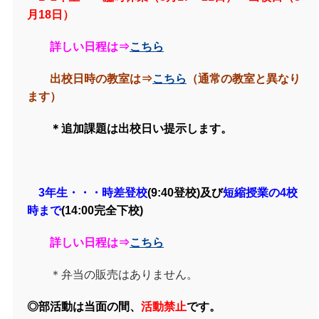
月18日）
詳しい日程は⇒
こちら
出校日時の教室は⇒
こちら
（通常の教室と異なり
ます）
＊追加課題は出校日い提示します。
3年生・・・時差登校
(9:40登校)及び
短縮授業の4校
時まで
(14:00完全下校)
詳しい日程は⇒
こちら
＊弁当の販売はありません。
◎部活動は当面の間、
活動禁止
です。