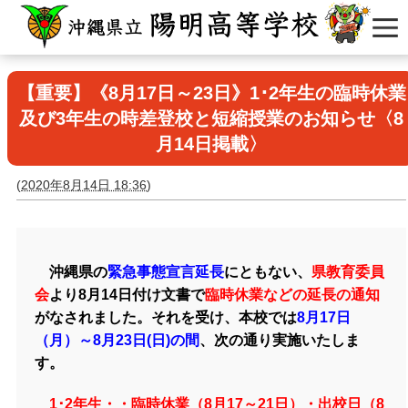
【重要】《8月17日～23日》1･2年生の臨時休業
及び3年生の時差登校と短縮授業のお知らせ〈8
月14日掲載〉
(
2020年8月14日 18:36
)
沖縄県の
緊急事態宣言延長
にともない、
県教育委員
会
より8月14日付け文書で
臨時休業などの延長の通知
がなされました。それを受け、本校では
8月17日
（月）～8月23日(日)の間
、次の通り実施いたしま
す。
1･2年生・・臨時休業（8月17～21日）・
出校日
（8