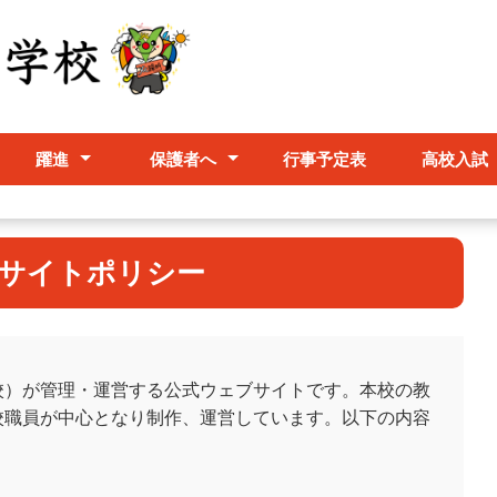
躍進
保護者へ
行事予定表
高校入試
スクールポリシー
グランドデザイン
学校要覧
職員必携
いじめ防止基本方針
学校評価
部活動
欠席届について
保健室より
台風時の対応
Jアラート発令時の
対応
サイトポリシー
校）が管理・運営する公式ウェブサイトです。本校の教
校職員が中心となり制作、運営しています。以下の内容
。