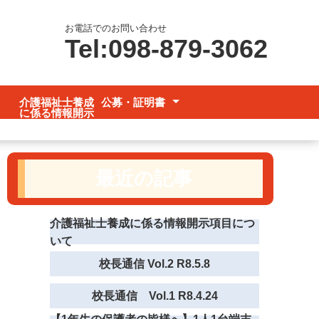
お電話でのお問い合わせ
Tel:098-879-3062
介護福祉士養成
公募・証明書
に係る情報開示
項目
公募
各種証明書
最近の記事
介護福祉士養成に係る情報開示項目につ
いて
校長通信 Vol.2 R8.5.8
校長通信 Vol.1 R8.4.24